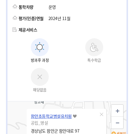
통학차량
운영
평가(인증)연월
2024년 11월
제공서비스
방과후 과정
특수학급
해당없음
함안초등학교병설유치원
공립_병설
경상남도 함안군 함안대로 97