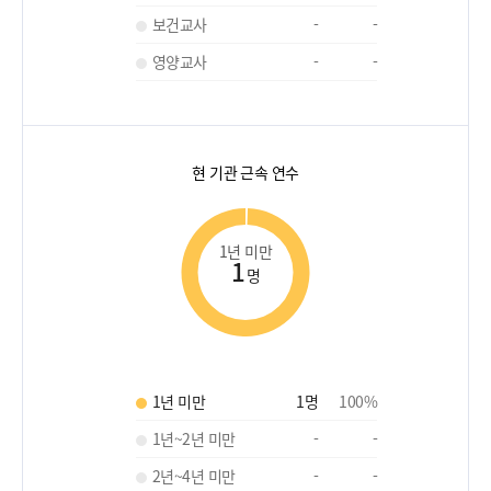
보건교사
-
-
영양교사
-
-
현 기관 근속 연수
1년 미만
1
명
1년 미만
1
명
100
%
1년~2년 미만
-
-
2년~4년 미만
-
-