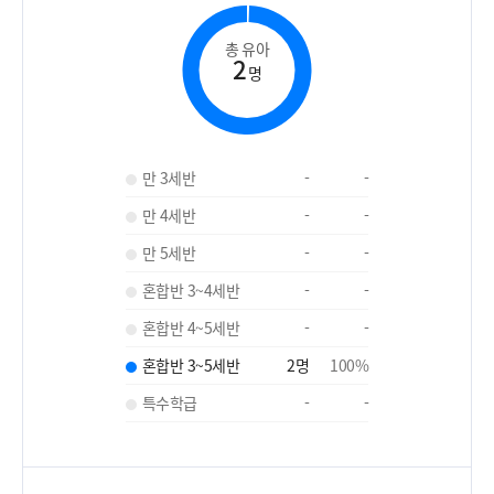
총 유아
2
명
만 3세반
-
-
만 4세반
-
-
만 5세반
-
-
혼합반 3~4세반
-
-
혼합반 4~5세반
-
-
혼합반 3~5세반
2
명
100
%
특수학급
-
-