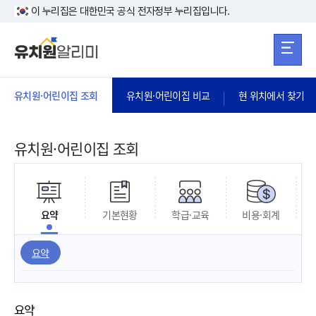
본문 바로가기
주메뉴 바로가
본문 바로가기
이 누리집은 대한민국 공식 전자정부 누리집입니다.
유치원·어린이집 조회
유치원·어린이집 비교
현 위치에서 찾기
유치원·어린이집 조회
요약
기본현황
학급·교육
비용·회계
요약
요약