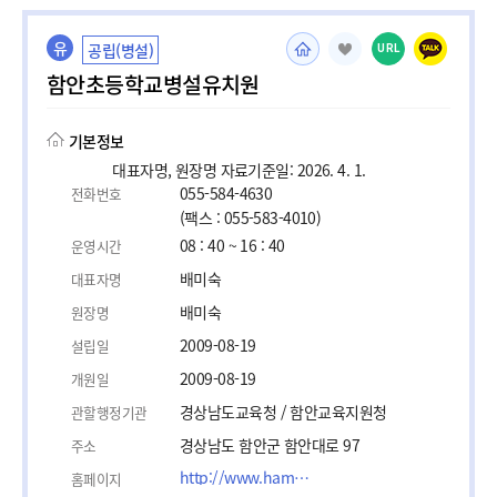
유
공립(병설)
URL
함안초등학교병설유치원
기본정보
대표자명, 원장명 자료기준일: 2026. 4. 1.
055-584-4630
전화번호
(팩스 : 055-583-4010)
08 : 40 ~ 16 : 40
운영시간
배미숙
대표자명
배미숙
원장명
2009-08-19
설립일
2009-08-19
개원일
경상남도교육청 / 함안교육지원청
관할행정기관
경상남도 함안군 함안대로 97
주소
http://www.haman.es.kr
홈페이지