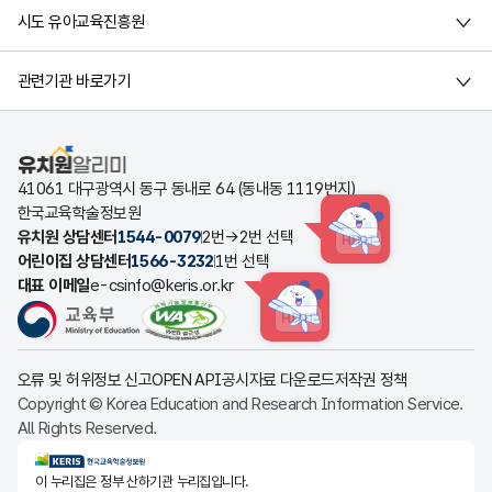
시도 유아교육진흥원
관련기관 바로가기
유치원알리미
41061 대구광역시 동구 동내로 64 (동내동 1119번지)
한국교육학술정보원
유치원 상담센터
1544-0079
2번→2번 선택
HINT
어린이집 상담센터
1566-3232
1번 선택
대표 이메일
e-csinfo@keris.or.kr
HINT
오류 및 허위정보 신고
OPEN API
공시자료 다운로드
저작권 정책
Copyright © Korea Education and Research Information Service.
All Rights Reserved.
KERIS한국교육학술정보원
이 누리집은 정부 산하기관 누리집입니다.