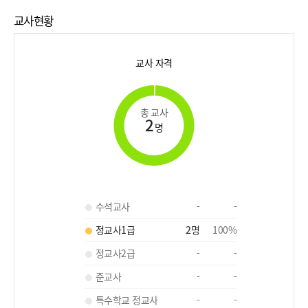
교사현황
교사 자격
총 교사
2
명
수석교사
-
-
정교사1급
2
명
100
%
정교사2급
-
-
준교사
-
-
특수학교 정교사
-
-