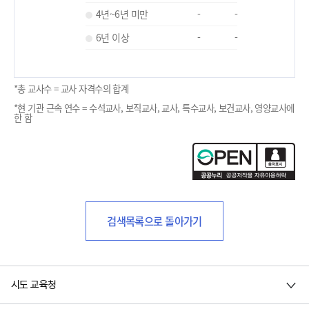
4년~6년 미만
-
-
6년 이상
-
-
*총 교사수 = 교사 자격수의 합계
*현 기관 근속 연수 = 수석교사, 보직교사, 교사, 특수교사, 보건교사, 영양교사에
한 함
검색목록으로 돌아가기
시도 교육청