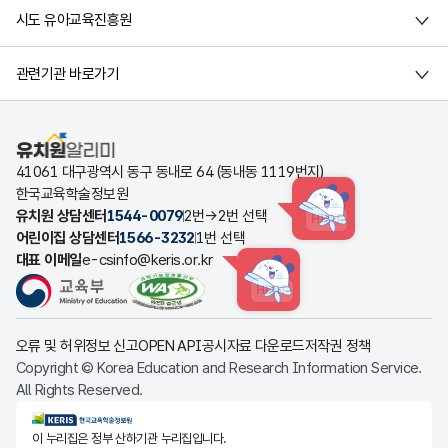
시도 유아교육진흥원
관련기관 바로가기
유치원알리미
41061 대구광역시 동구 동내로 64 (동내동 1119번지)
한국교육학술정보원
유치원 상담센터
1544-0079
2번→2번 선택
HINT
어린이집 상담센터
1566-3232
1번 선택
대표 이메일
e-csinfo@keris.or.kr
HINT
오류 및 허위정보 신고
OPEN API
공시자료 다운로드
저작권 정책
Copyright © Korea Education and Research Information Service.
All Rights Reserved.
KERIS한국교육학술정보원
이 누리집은 정부 산하기관 누리집입니다.