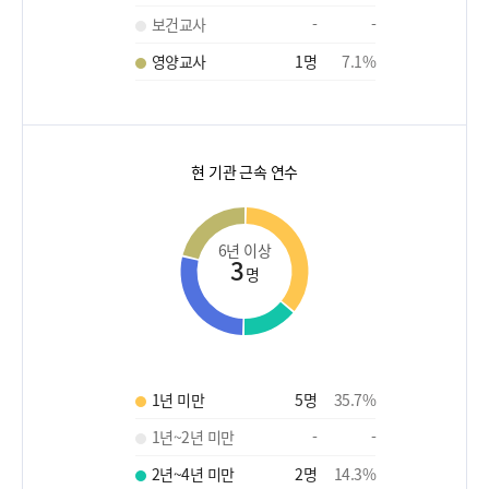
보건교사
-
-
영양교사
1
명
7.1
%
현 기관 근속 연수
6년 이상
3
명
1년 미만
5
명
35.7
%
1년~2년 미만
-
-
2년~4년 미만
2
명
14.3
%