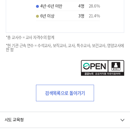
4년~6년 미만
4
명
28.6
%
6년 이상
3
명
21.4
%
*총 교사수 = 교사 자격수의 합계
*현 기관 근속 연수 = 수석교사, 보직교사, 교사, 특수교사, 보건교사, 영양교사에
한 함
검색목록으로 돌아가기
시도 교육청