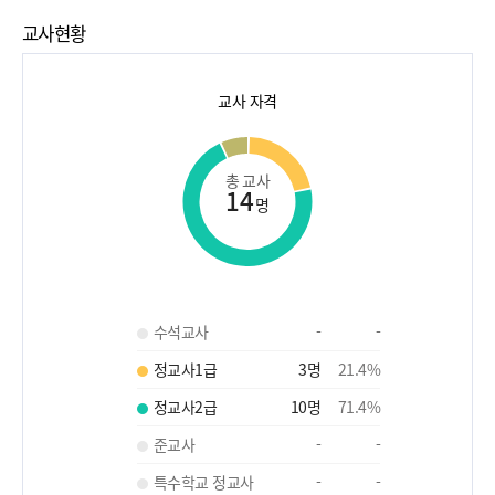
교사현황
교사 자격
총 교사
14
명
수석교사
-
-
정교사1급
3
명
21.4
%
정교사2급
10
명
71.4
%
준교사
-
-
특수학교 정교사
-
-