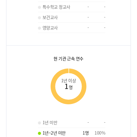
특수학교 정교사
-
-
보건교사
-
-
영양교사
-
-
현 기관 근속 연수
1년 이상
1
명
1년 미만
-
-
1년~2년 미만
1
명
100
%