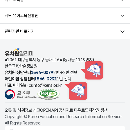
시도 유아교육진흥원
관련기관 바로가기
유치원알리미
41061 대구광역시 동구 동내로 64 (동내동 1119번지)
한국교육학술정보원
유치원 상담센터
1544-0079
2번→2번 선택
HINT
어린이집 상담센터
1566-3232
1번 선택
대표 이메일
e-csinfo@keris.or.kr
HINT
오류 및 허위정보 신고
OPEN API
공시자료 다운로드
저작권 정책
Copyright © Korea Education and Research Information Service.
All Rights Reserved.