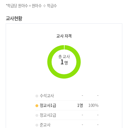
*학급당 원아수 = 원아수 ÷ 학급수
교사현황
교사 자격
총 교사
1
명
수석교사
-
-
정교사1급
1
명
100
%
정교사2급
-
-
준교사
-
-