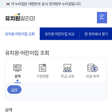
본문 바로가기
주메뉴 바로가
본문 바로가기
이 누리집은 대한민국 공식 전자정부 누리집입니다.
유치원·어린이집 조회
유치원·어린이집 비교
현 위치에서 찾기
유치원·어린이집 조회
요약
기본현황
학급·교육
비용·회계
요약
요약