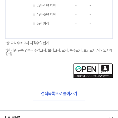
2년~4년 미만
-
-
4년~6년 미만
-
-
6년 이상
-
-
*총 교사수 = 교사 자격수의 합계
*현 기관 근속 연수 = 수석교사, 보직교사, 교사, 특수교사, 보건교사, 영양교사에
한 함
검색목록으로 돌아가기
시도 교육청