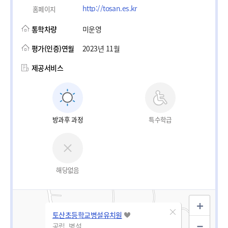
http://tosan.es.kr
홈페이지
통학차량
미운영
평가(인증)연월
2023년 11월
제공서비스
방과후 과정
특수학급
해당없음
토산초등학교병설유치원
공립_병설