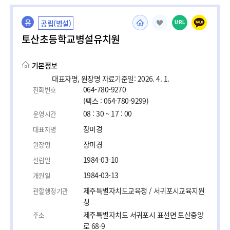
유
공립(병설)
URL
토산초등학교병설유치원
기본정보
대표자명, 원장명 자료기준일: 2026. 4. 1.
064-780-9270
전화번호
(팩스 : 064-780-9299)
08 : 30 ~ 17 : 00
운영시간
장미경
대표자명
장미경
원장명
1984-03-10
설립일
1984-03-13
개원일
제주특별자치도교육청 / 서귀포시교육지원
관할행정기관
청
제주특별자치도 서귀포시 표선면 토산중앙
주소
로 68-9