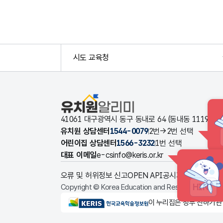
시도 교육청
유치원알리미
41061 대구광역시 동구 동내로 64 (동내동 1119
유치원 상담센터
1544-0079
2번→2번 선택
어린이집 상담센터
1566-3232
1번 선택
대표 이메일
e-csinfo@keris.or.kr
오류 및 허위정보 신고
OPEN API
공시자료 다운로드
HINT
Copyright © Korea Education and Research Informat
KERIS한국교육학술정보원
이 누리집은 정부 산하기관