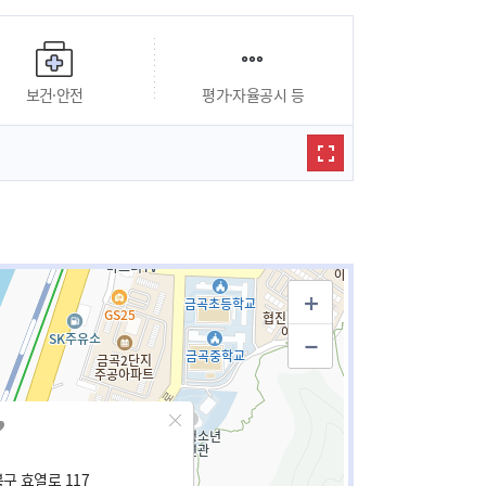
보건·안전
평가·자율공시 등
구 효열로 117