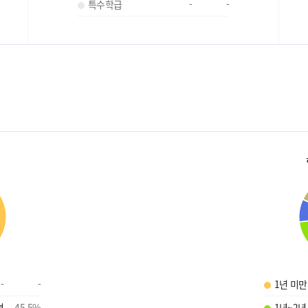
특수학급
-
-
-
-
1년 미만
명
45.5
%
1년~2년