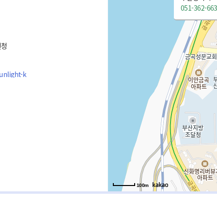
051-362-66
원청
unlight-k
100m