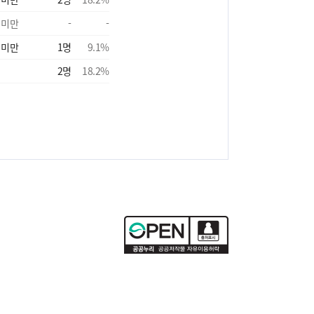
 미만
-
-
 미만
1
명
9.1
%
2
명
18.2
%