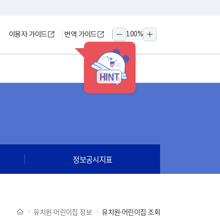
이용자 가이드
번역 가이드
100
%
축소
확대
HINT
정보공시지표
유치원·어린이집 정보
유치원·어린이집 조회