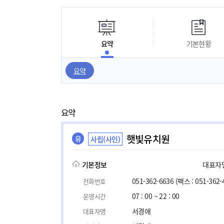
요약
기본현황
요약
요약
햇빛유치원
유
사립(사인)
기본정보
대표자명,
051-362-6636
(팩스 : 051-362-
전화번호
07 : 00 ~ 22 : 00
운영시간
서경애
대표자명