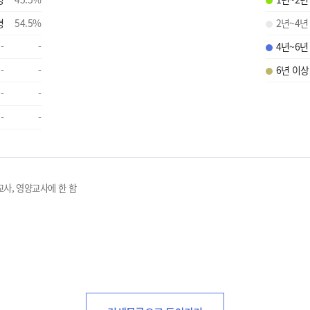
명
54.5
%
2년~4년
-
-
4년~6년
-
-
6년 이상
-
-
-
-
교사, 영양교사에 한 함