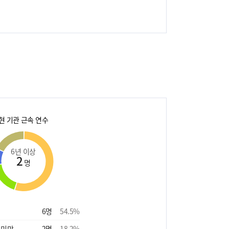
현 기관 근속 연수
6년 이상
2
명
6
명
54.5
%
 미만
2
명
18.2
%