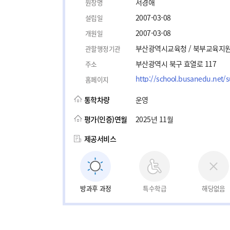
서경애
원장명
2007-03-08
설립일
2007-03-08
개원일
부산광역시교육청 / 북부교육지
관할행정기관
부산광역시 북구 효열로 117
주소
http://school.busanedu.net/s
홈페이지
통학차량
운영
평가(인증)연월
2025년 11월
제공서비스
방과후 과정
특수학급
해당없음