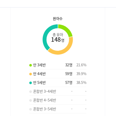
원아수
총 유아
148
명
만 3세반
32
명
21.6
%
만 4세반
59
명
39.9
%
만 5세반
57
명
38.5
%
혼합반 3~4세반
-
-
혼합반 4~5세반
-
-
혼합반 3~5세반
-
-