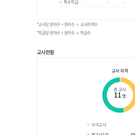
특수학급
-
-
*교사당 원아수 = 원아수 ÷ 교사자격수
*학급당 원아수 = 원아수 ÷ 학급수
교사현황
교사 자격
총 교사
11
명
수석교사
정교사1급
5