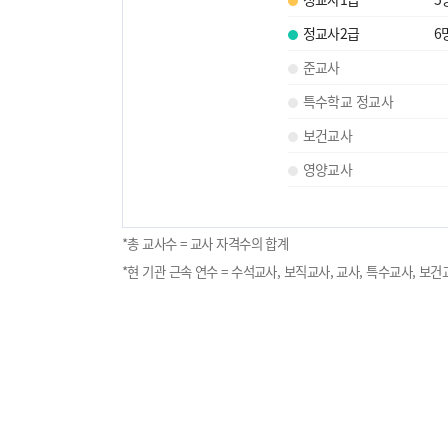
정교사2급
6
준교사
특수학교 정교사
보건교사
영양교사
*총 교사수 = 교사 자격수의 합계
*현 기관 근속 연수 = 수석교사, 보직교사, 교사, 특수교사, 보건