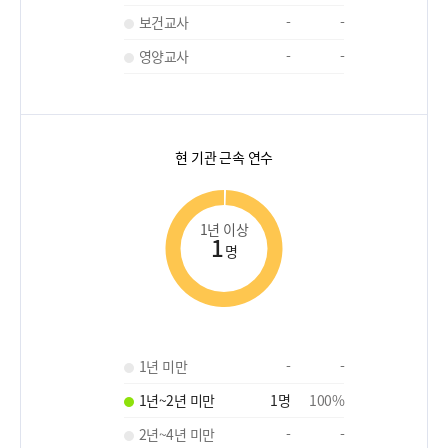
보건교사
-
-
영양교사
-
-
현 기관 근속 연수
1년 이상
1
명
1년 미만
-
-
1년~2년 미만
1
명
100
%
2년~4년 미만
-
-