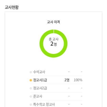
교사현황
교사 자격
총 교사
2
명
수석교사
-
-
정교사1급
2
명
100
%
정교사2급
-
-
준교사
-
-
특수학교 정교사
-
-