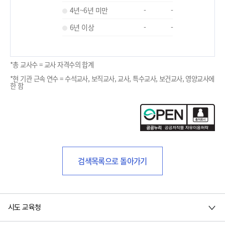
4년~6년 미만
-
-
6년 이상
-
-
*총 교사수 = 교사 자격수의 합계
*현 기관 근속 연수 = 수석교사, 보직교사, 교사, 특수교사, 보건교사, 영양교사에
한 함
검색목록으로 돌아가기
시도 교육청