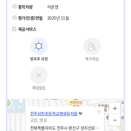
통학차량
미운영
평가(인증)연월
2025년 11월
제공서비스
방과후 과정
특수학급
해당없음
전주삼천초등학교병설유치원
공립_병설
전북특별자치도 전주시 완산구 성지산로 38