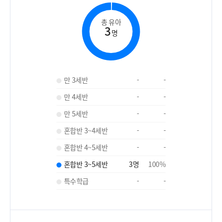
총 유아
3
명
만 3세반
-
-
만 4세반
-
-
만 5세반
-
-
혼합반 3~4세반
-
-
혼합반 4~5세반
-
-
혼합반 3~5세반
3
명
100
%
특수학급
-
-