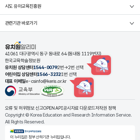
시도 유아교육진흥원
관련기관 바로가기
유치원알리미
41061 대구광역시 동구 동내로 64 (동내동 1119번지)
한국교육학술정보원
유치원 상담센터
1544-0079
2번→2번 선택
HINT
어린이집 상담센터
1566-3232
1번 선택
대표 이메일
e-csinfo@keris.or.kr
HINT
오류 및 허위정보 신고
OPEN API
공시자료 다운로드
저작권 정책
Copyright © Korea Education and Research Information Service.
All Rights Reserved.
KERIS한국교육학술정보원
이 누리집은 정부 산하기관 누리집입니다.