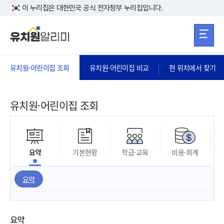
본문 바로가기
주메뉴 바로가
본문 바로가기
이 누리집은 대한민국 공식 전자정부 누리집입니다.
유치원·어린이집 조회
유치원·어린이집 비교
현 위치에서 찾기
유치원·어린이집 조회
요약
기본현황
학급·교육
비용·회계
요약
요약