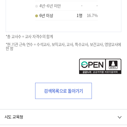
4년~6년 미만
-
-
6년 이상
1
명
16.7
%
*총 교사수 = 교사 자격수의 합계
*현 기관 근속 연수 = 수석교사, 보직교사, 교사, 특수교사, 보건교사, 영양교사에
한 함
검색목록으로 돌아가기
시도 교육청