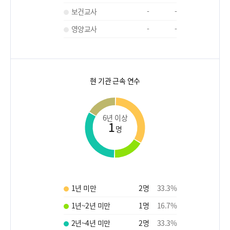
보건교사
-
-
영양교사
-
-
현 기관 근속 연수
6년 이상
1
명
1년 미만
2
명
33.3
%
1년~2년 미만
1
명
16.7
%
2년~4년 미만
2
명
33.3
%