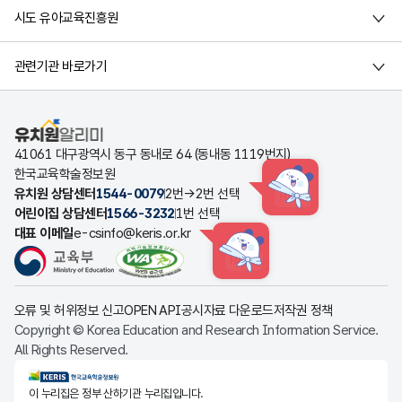
시도 유아교육진흥원
관련기관 바로가기
유치원알리미
41061 대구광역시 동구 동내로 64 (동내동 1119번지)
한국교육학술정보원
유치원 상담센터
1544-0079
2번→2번 선택
HINT
어린이집 상담센터
1566-3232
1번 선택
대표 이메일
e-csinfo@keris.or.kr
HINT
오류 및 허위정보 신고
OPEN API
공시자료 다운로드
저작권 정책
Copyright © Korea Education and Research Information Service.
All Rights Reserved.
KERIS한국교육학술정보원
이 누리집은 정부 산하기관 누리집입니다.