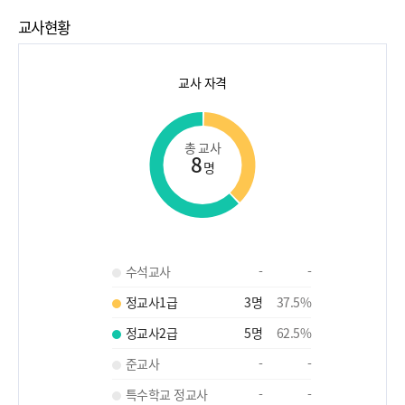
교사현황
교사 자격
총 교사
8
명
수석교사
-
-
정교사1급
3
명
37.5
%
정교사2급
5
명
62.5
%
준교사
-
-
특수학교 정교사
-
-