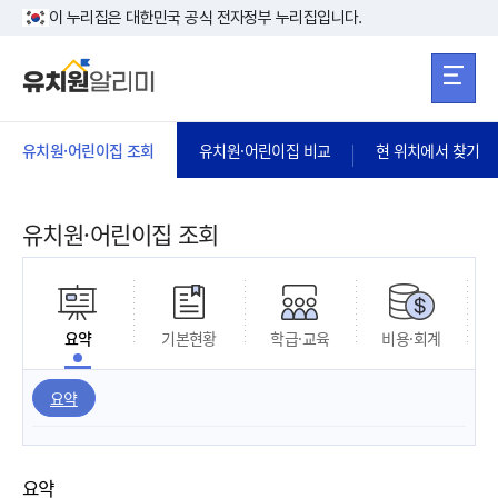
본문 바로가기
주메뉴 바로가
본문 바로가기
이 누리집은 대한민국 공식 전자정부 누리집입니다.
유치원·어린이집 조회
유치원·어린이집 비교
현 위치에서 찾기
유치원·어린이집 조회
요약
기본현황
학급·교육
비용·회계
요약
요약