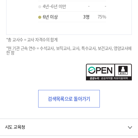
4년~6년 미만
-
-
6년 이상
3
명
75
%
*총 교사수 = 교사 자격수의 합계
*현 기관 근속 연수 = 수석교사, 보직교사, 교사, 특수교사, 보건교사, 영양교사에
한 함
검색목록으로 돌아가기
시도 교육청