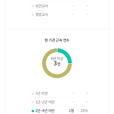
보건교사
-
-
영양교사
-
-
현 기관 근속 연수
6년 이상
3
명
1년 미만
-
-
1년~2년 미만
-
-
2년~4년 미만
1
명
25
%