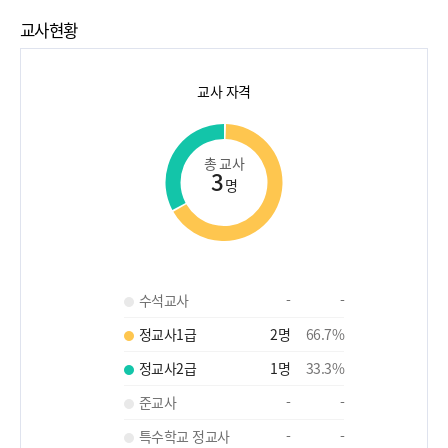
교사현황
교사 자격
총 교사
3
명
수석교사
-
-
정교사1급
2
명
66.7
%
정교사2급
1
명
33.3
%
준교사
-
-
특수학교 정교사
-
-