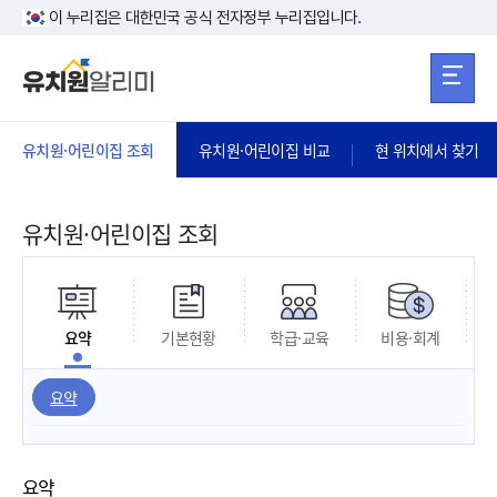
본문 바로가기
주메뉴 바로가
본문 바로가기
이 누리집은 대한민국 공식 전자정부 누리집입니다.
유치원·어린이집 조회
유치원·어린이집 비교
현 위치에서 찾기
유치원·어린이집 조회
요약
기본현황
학급·교육
비용·회계
요약
요약