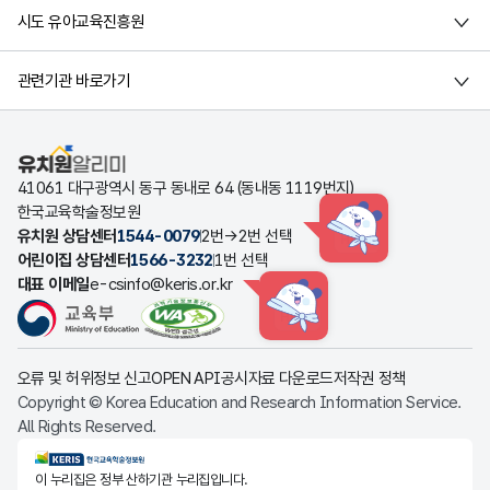
시도 유아교육진흥원
관련기관 바로가기
유치원알리미
41061 대구광역시 동구 동내로 64 (동내동 1119번지)
한국교육학술정보원
유치원 상담센터
1544-0079
2번→2번 선택
HINT
어린이집 상담센터
1566-3232
1번 선택
대표 이메일
e-csinfo@keris.or.kr
HINT
오류 및 허위정보 신고
OPEN API
공시자료 다운로드
저작권 정책
Copyright © Korea Education and Research Information Service.
All Rights Reserved.
KERIS한국교육학술정보원
이 누리집은 정부 산하기관 누리집입니다.