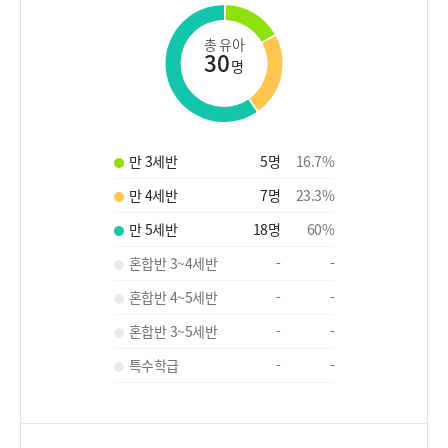
총 유아
30
명
만 3세반
5
명
16.7
%
만 4세반
7
명
23.3
%
만 5세반
18
명
60
%
혼합반 3~4세반
-
-
혼합반 4~5세반
-
-
혼합반 3~5세반
-
-
특수학급
-
-