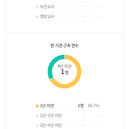
보건교사
-
-
영양교사
-
-
현 기관 근속 연수
4년 이상
1
명
1년 미만
2
명
66.7
%
1년~2년 미만
-
-
2년~4년 미만
-
-