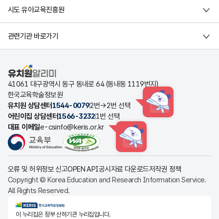
시도 유아교육진흥원
관련기관 바로가기
유치원알리미
41061 대구광역시 동구 동내로 64 (동내동 1119번지)
한국교육학술정보원
유치원 상담센터
1544-0079
2번→2번 선택
HINT
어린이집 상담센터
1566-3232
1번 선택
대표 이메일
e-csinfo@keris.or.kr
HINT
오류 및 허위정보 신고
OPEN API
공시자료 다운로드
저작권 정책
Copyright © Korea Education and Research Information Service.
All Rights Reserved.
KERIS한국교육학술정보원
이 누리집은 정부 산하기관 누리집입니다.