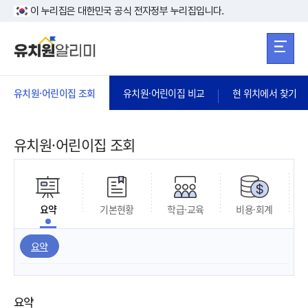
본문 바로가기
주메뉴 바로가
본문 바로가기
이 누리집은 대한민국 공식 전자정부 누리집입니다.
유치원·어린이집 조회
유치원·어린이집 비교
현 위치에서 찾기
유치원·어린이집 조회
요약
기본현황
학급·교육
비용·회계
요약
요약