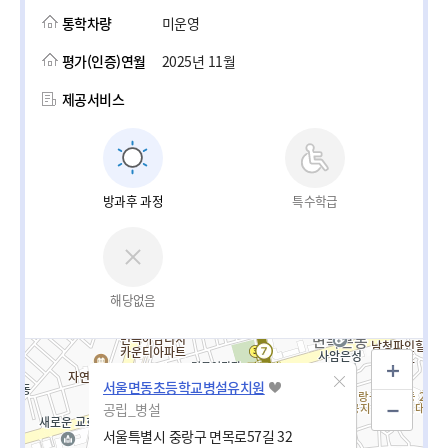
통학차량
미운영
평가(인증)연월
2025년 11월
제공서비스
방과후 과정
특수학급
해당없음
서울면동초등학교병설유치원
공립_병설
서울특별시 중랑구 면목로57길 32