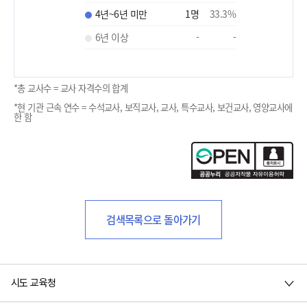
4년~6년 미만
1
명
33.3
%
6년 이상
-
-
*총 교사수 = 교사 자격수의 합계
*현 기관 근속 연수 = 수석교사, 보직교사, 교사, 특수교사, 보건교사, 영양교사에
한 함
검색목록으로 돌아가기
시도 교육청