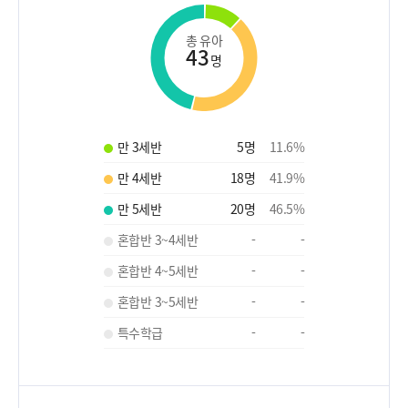
총 유아
43
명
만 3세반
5
명
11.6
%
만 4세반
18
명
41.9
%
만 5세반
20
명
46.5
%
혼합반 3~4세반
-
-
혼합반 4~5세반
-
-
혼합반 3~5세반
-
-
특수학급
-
-