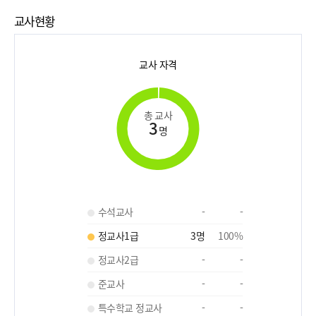
교사현황
교사 자격
총 교사
3
명
수석교사
-
-
정교사1급
3
명
100
%
정교사2급
-
-
준교사
-
-
특수학교 정교사
-
-