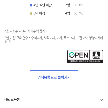
4년~6년 미만
2
명
33.3
%
6년 이상
4
명
66.7
%
*총 교사수 = 교사 자격수의 합계
*현 기관 근속 연수 = 수석교사, 보직교사, 교사, 특수교사, 보건교사, 영양교사에
한 함
검색목록으로 돌아가기
시도 교육청