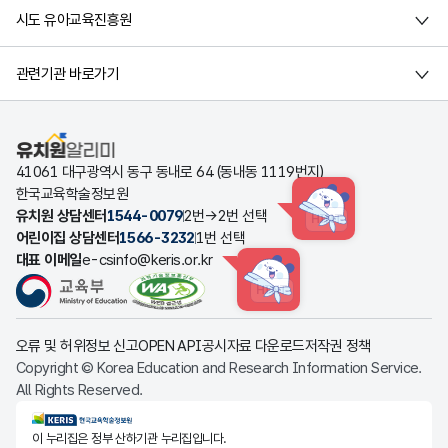
시도 유아교육진흥원
관련기관 바로가기
유치원알리미
41061 대구광역시 동구 동내로 64 (동내동 1119번지)
한국교육학술정보원
유치원 상담센터
1544-0079
2번→2번 선택
HINT
어린이집 상담센터
1566-3232
1번 선택
대표 이메일
e-csinfo@keris.or.kr
HINT
오류 및 허위정보 신고
OPEN API
공시자료 다운로드
저작권 정책
Copyright © Korea Education and Research Information Service.
All Rights Reserved.
KERIS한국교육학술정보원
이 누리집은 정부 산하기관 누리집입니다.