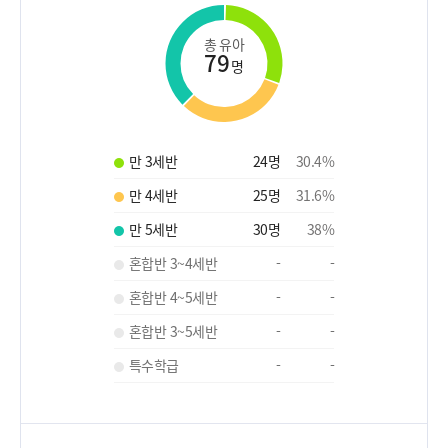
총 유아
79
명
만 3세반
24
명
30.4
%
만 4세반
25
명
31.6
%
만 5세반
30
명
38
%
혼합반 3~4세반
-
-
혼합반 4~5세반
-
-
혼합반 3~5세반
-
-
특수학급
-
-