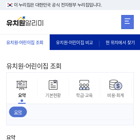
본문 바로가기
주메뉴 바로가
본문 바로가기
이 누리집은 대한민국 공식 전자정부 누리집입니다.
유치원·어린이집 조회
유치원·어린이집 비교
현 위치에서 찾기
유치원·어린이집 조회
요약
기본현황
학급·교육
비용·회계
요약
요약