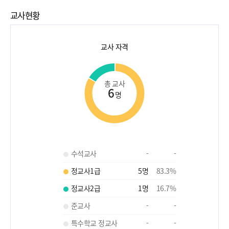
교사현황
교사 자격
총 교사
6
명
수석교사
-
-
정교사1급
5
명
83.3
%
정교사2급
1
명
16.7
%
준교사
-
-
특수학교 정교사
-
-