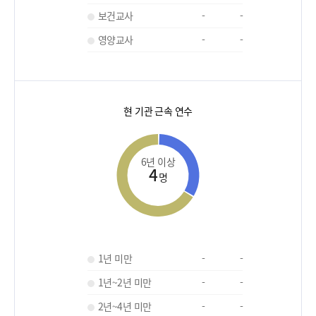
보건교사
-
-
영양교사
-
-
현 기관 근속 연수
6년 이상
4
명
1년 미만
-
-
1년~2년 미만
-
-
2년~4년 미만
-
-