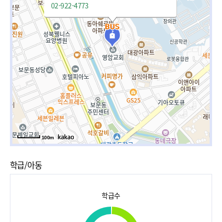
02-922-4773
100m
학급/아동
학급수