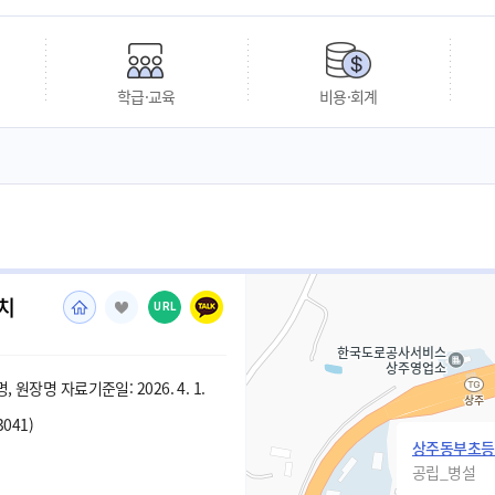
학급·교육
비용·회계
치
URL
 원장명 자료기준일: 2026. 4. 1.
3041)
상주동부초등
공립_병설