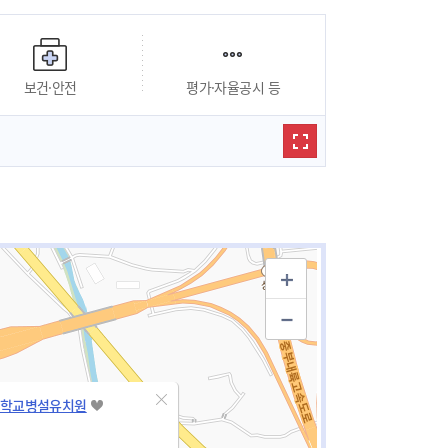
보건·안전
평가·자율공시 등
학교병설유치원