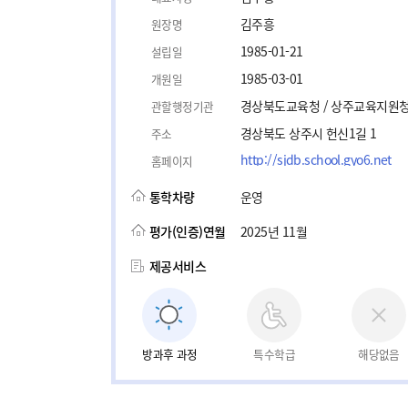
김주흥
원장명
1985-01-21
설립일
1985-03-01
개원일
경상북도교육청 / 상주교육지원
관할행정기관
경상북도 상주시 헌신1길 1
주소
http://sjdb.school.gyo6.net
홈페이지
통학차량
운영
평가(인증)연월
2025년 11월
제공서비스
방과후 과정
특수학급
해당없음