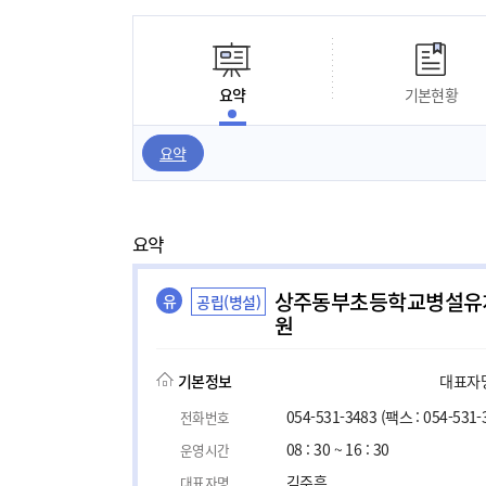
요약
기본현황
요약
요약
상주동부초등학교병설유
유
공립(병설)
원
기본정보
대표자명,
054-531-3483
(팩스 : 054-531-
전화번호
08 : 30 ~ 16 : 30
운영시간
김주흥
대표자명