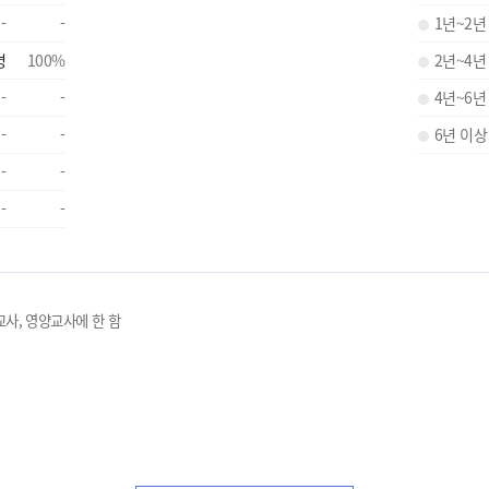
-
-
1년~2년
명
100
%
2년~4년
-
-
4년~6년
-
-
6년 이상
-
-
-
-
교사, 영양교사에 한 함