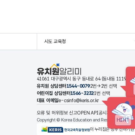
시도 교육청
유치원알리미
41061 대구광역시 동구 동내로 64 (동내동 1119
유치원 상담센터
1544-0079
2번→2번 선택
어린이집 상담센터
1566-3232
1번 선택
대표 이메일
e-csinfo@keris.or.kr
오류 및 허위정보 신고
OPEN API
공시자료 다운로드
HINT
Copyright © Korea Education and Research Informat
KERIS한국교육학술정보원
이 누리집은 정부 산하기관