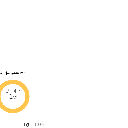
현 기관 근속 연수
1년 미만
1
명
1
명
100
%