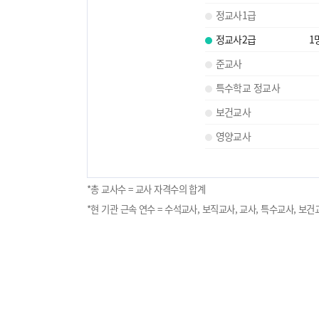
정교사1급
정교사2급
1
준교사
특수학교 정교사
보건교사
영양교사
*총 교사수 = 교사 자격수의 합계
*현 기관 근속 연수 = 수석교사, 보직교사, 교사, 특수교사, 보건