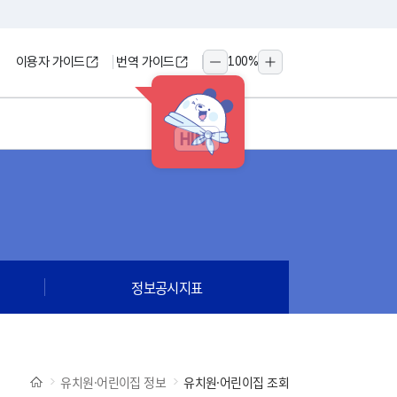
이용자 가이드
번역 가이드
100
%
축소
확대
HINT
정보공시지표
유치원·어린이집 정보
유치원·어린이집 조회