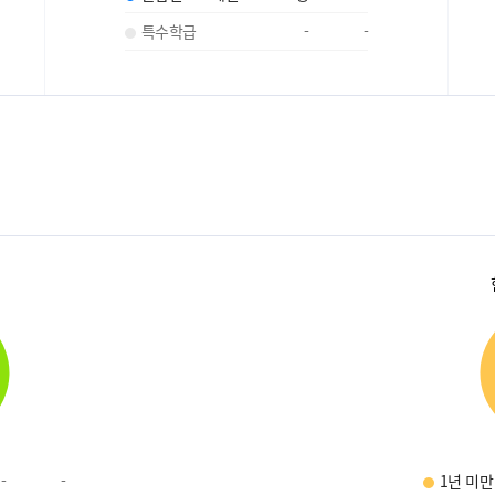
특수학급
-
-
-
-
1년 미만