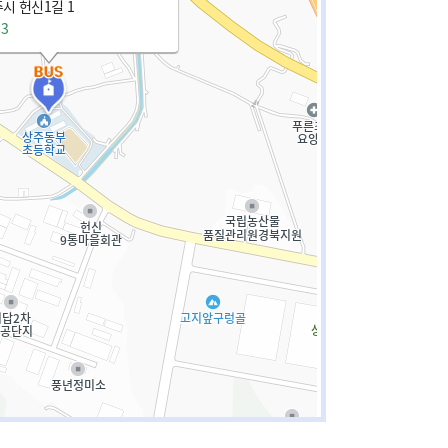
시 헌신1길 1
83